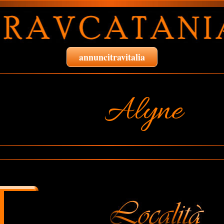
annuncitravitalia
Alyne