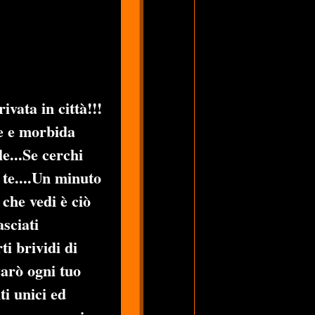
vata in città!!!
ce e morbida
e...Se cerchi
 te....Un minuto
 che vedi è ciò
asciati
ti brividi di
zarò ogni tuo
ti unici ed