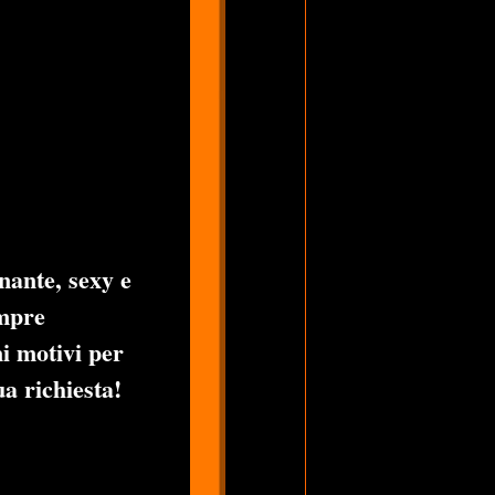
inante, sexy e
empre
ni motivi per
a richiesta!