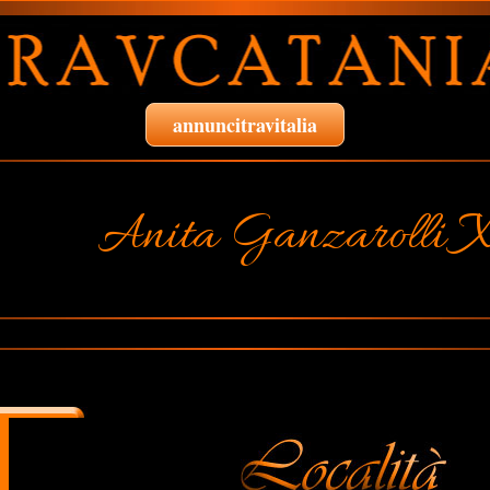
annuncitravitalia
Anita Ganzarolli X