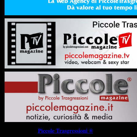
Piccole Trasgressioni ®
P.I. 019745703