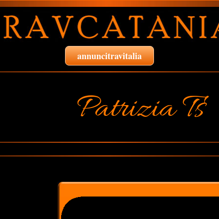
annuncitravitalia
Patrizia Ts